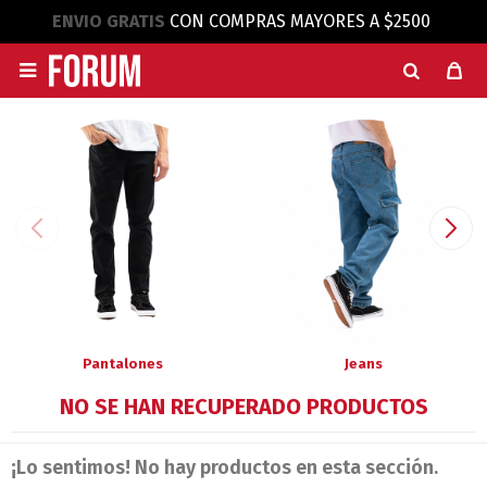
ENVIO GRATIS
CON COMPRAS MAYORES A $2500

Pantalones
Jeans
NO SE HAN RECUPERADO PRODUCTOS
¡Lo sentimos! No hay productos en esta sección.