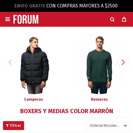
ENVIO GRATIS
CON COMPRAS MAYORES A $2500

Camperas
Remeras
BOXERS Y MEDIAS COLOR MARRÓN
Recomendados