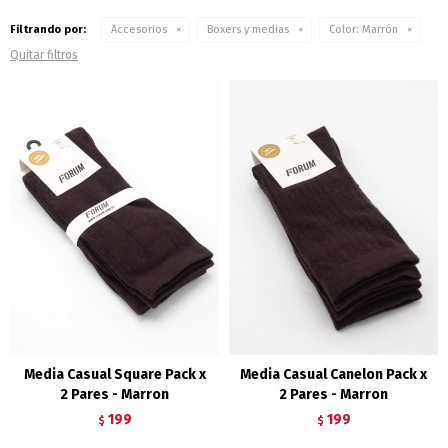
Filtrando por:
Accesorios
Boxers y medias
Color:
Marrón
Quitar filtros
Media Casual Square Pack x
Media Casual Canelon Pack x
2 Pares - Marron
2 Pares - Marron
199
199
$
$