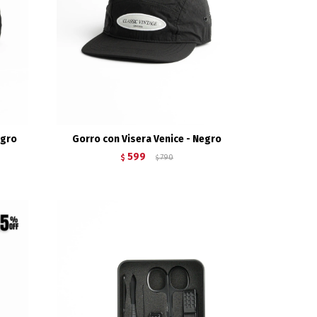
egro
Gorro con Visera Venice - Negro
599
$
790
$