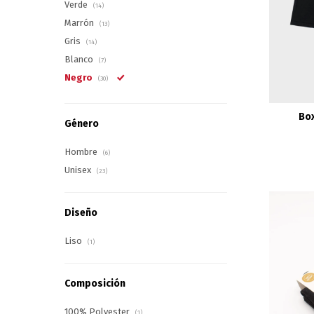
Verde
(14)
Marrón
(13)
Gris
(14)
Blanco
(7)
Negro
(30)
Box
Género
Hombre
(6)
Unisex
(23)
Diseño
Liso
(1)
Composición
100% Polyester
(1)