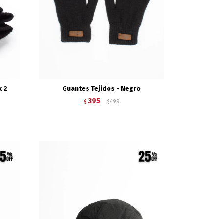
x 2
Guantes Tejidos - Negro
395
$
499
$