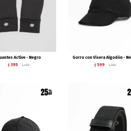
uantes Active - Negro
Gorro con Visera Algodón - N
395
599
$
499
$
790
$
$