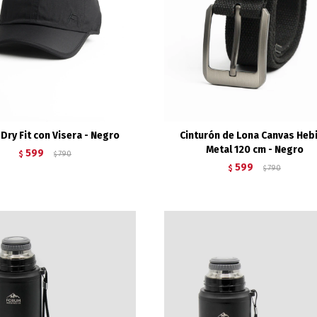
Dry Fit con Visera - Negro
Cinturón de Lona Canvas Hebi
Metal 120 cm - Negro
599
$
790
$
599
$
790
$