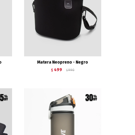
o
Matera Neopreno - Negro
499
$
990
$