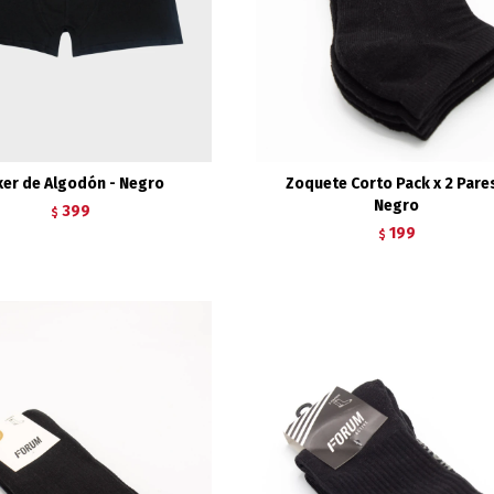
er de Algodón - Negro
Zoquete Corto Pack x 2 Pares
Negro
399
$
199
$