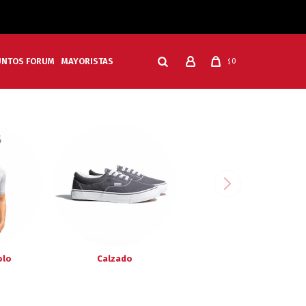
UNTOS FORUM
MAYORISTAS
0
$
olo
Calzado