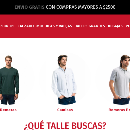
ENVIO GRATIS
CON COMPRAS MAYORES A $2500
ESORIOS
CALZADO
MOCHILAS Y VALIJAS
TALLES GRANDES
REBAJAS
P
Remeras
Camisas
Remeras P
¿QUÉ TALLE BUSCAS?