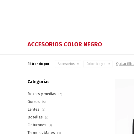
ACCESORIOS COLOR NEGRO
Quitar filtr
Filtrando por:
Accesorios
Color:
Negro
Categorías
Boxers y medias
(5)
Gorros
(5)
Lentes
(5)
Botellas
(3)
Cinturones
(1)
Termos y Mates
(5)