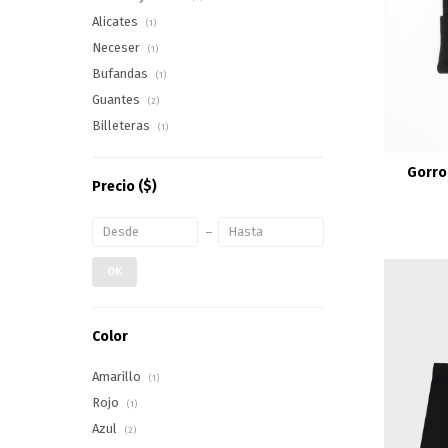
Alicates
(1)
Neceser
(1)
Bufandas
(1)
Guantes
(2)
Billeteras
(1)
Gorro 
Precio
($)
OK
Color
Amarillo
(1)
Rojo
(1)
Azul
(2)