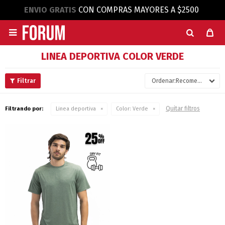
ENVIO GRATIS
CON COMPRAS MAYORES A $2500

LINEA DEPORTIVA COLOR VERDE
Recomendados
Quitar filtros
Filtrando por:
Linea deportiva
Color:
Verde