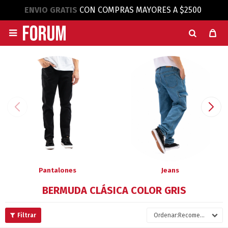
ENVIO GRATIS
CON COMPRAS MAYORES A $2500

Pantalones
Jeans
BERMUDA CLÁSICA COLOR GRIS
Recomendados