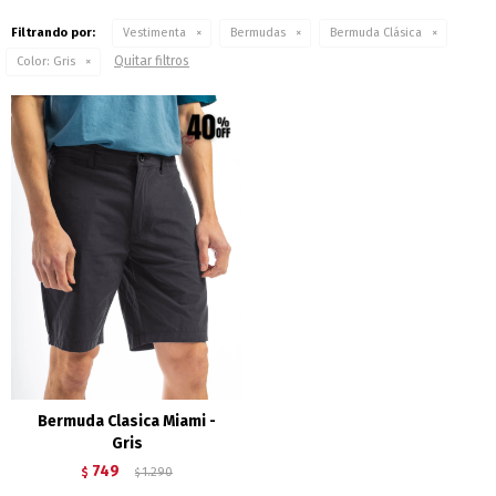
Filtrando por:
Vestimenta
Bermudas
Bermuda Clásica
Quitar filtros
Color:
Gris
Bermuda Clasica Miami -
Gris
749
$
1.290
$