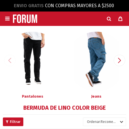
ENVIO GRATIS
CON COMPRAS MAYORES A $2500

Pantalones
Jeans
BERMUDA DE LINO COLOR BEIGE
Recomendados