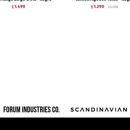
1.490
1.290
$
$
1.490
$