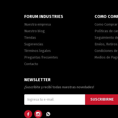
FORUM INDUSTRIES
COMO COM
Nuestra empresa
Como Comprar
Nuestro blog
Políticas de c
Tiendas
Seguimiento d
Sugerencias
Envíos, Retiros
Términos legales
Condiciones d
Preguntas frecuentes
Medios de Pag
Contacto
NEWSLETTER
¡Suscribite y recibí todas nuestras novedades!
SUSCRIBIRME


