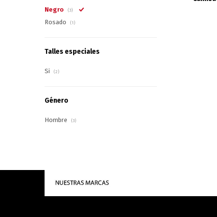
Negro
(3)
Rosado
(1)
Talles especiales
Si
(2)
Género
Hombre
(3)