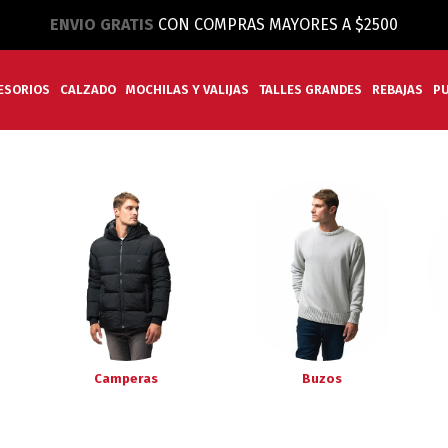
ENVIO GRATIS
CON COMPRAS MAYORES A $2500
ESORIOS
CALZADO
MOCHILAS Y VALIJAS
TALLES GRANDES
REBAJAS
P
Camperas
Buzos