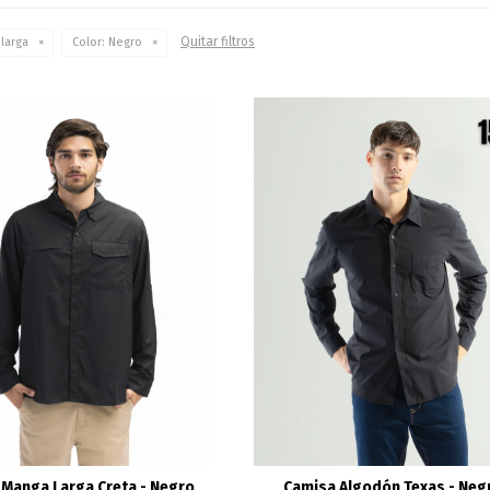
Quitar filtros
larga
Color:
Negro
Manga Larga Creta - Negro
Camisa Algodón Texas - Neg