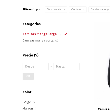
Filtrando por:
Vestimenta
Camisas
Camisas manga 
Categorías
Camisas manga larga
(3)
Camisas manga corta
(3)
Precio
($)
OK
Color
Beige
(3)
Marrón
Camisa 
(1)