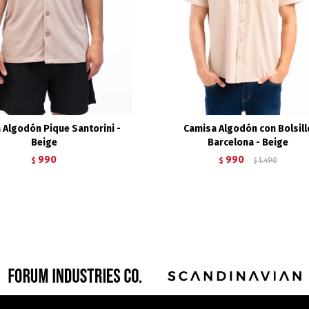
 Algodón Pique Santorini -
Camisa Algodón con Bolsill
Beige
Barcelona - Beige
990
990
$
$
1.490
$