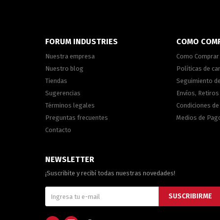
FORUM INDUSTRIES
COMO COM
Nuestra empresa
Como Comprar
Nuestro blog
Políticas de c
Tiendas
Seguimiento d
Sugerencias
Envíos, Retiros
Términos legales
Condiciones d
Preguntas frecuentes
Medios de Pag
Contacto
NEWSLETTER
¡Suscribite y recibí todas nuestras novedades!
SUSCRIBIRME