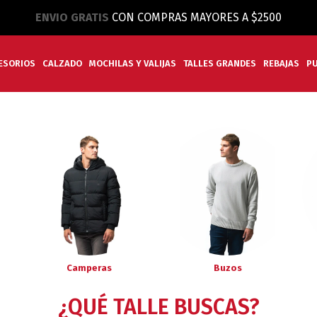
ENVIO GRATIS
CON COMPRAS MAYORES A $2500
ESORIOS
CALZADO
MOCHILAS Y VALIJAS
TALLES GRANDES
REBAJAS
P
Camperas
Buzos
¿QUÉ TALLE BUSCAS?