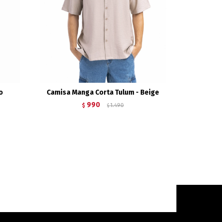
o
Camisa Manga Corta Tulum - Beige
990
$
1.490
$