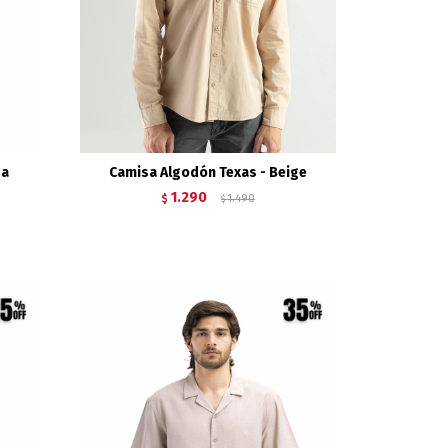
ga
Camisa Algodón Texas - Beige
1.290
$
1.490
$