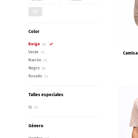
OK
Color
Beige
(6)
Verde
Camisa
(1)
Marrón
(1)
Negro
(6)
Rosado
(1)
Talles especiales
Si
(1)
Género