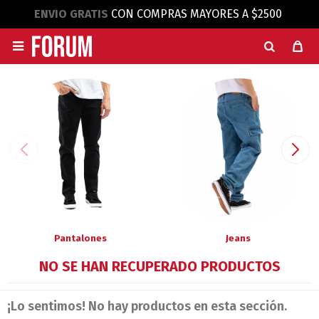
ENVIO GRATIS
CON COMPRAS MAYORES A $2500

Pantalones
Jeans
NO SE HAN RECUPERADO PRODUCTOS
¡Lo sentimos! No hay productos en esta sección.