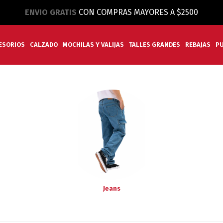
ENVIO GRATIS
CON COMPRAS MAYORES A $2500
ESORIOS
CALZADO
MOCHILAS Y VALIJAS
TALLES GRANDES
REBAJAS
P
Jeans