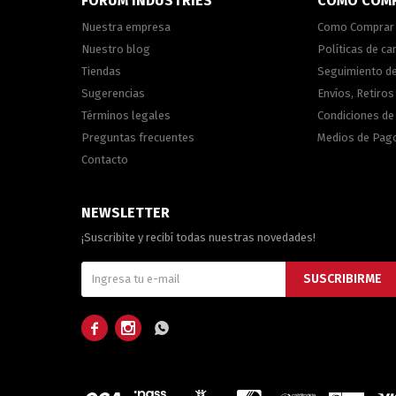
FORUM INDUSTRIES
COMO COM
Nuestra empresa
Como Comprar
Nuestro blog
Políticas de c
Tiendas
Seguimiento d
Sugerencias
Envíos, Retiros
Términos legales
Condiciones d
Preguntas frecuentes
Medios de Pag
Contacto
NEWSLETTER
¡Suscribite y recibí todas nuestras novedades!
SUSCRIBIRME


