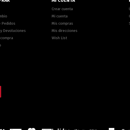
PRAR
MI CUENTA
Crear cuenta
ambio
Mi cuenta
e Pedidos
Mis compras
 y Devoluciones
Mis direcciones
e compra
Wish List
o