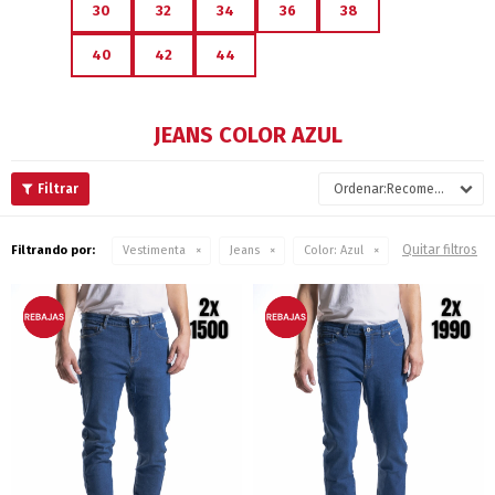
30
32
34
36
38
40
42
44
JEANS COLOR AZUL
Recomendados
Quitar filtros
Filtrando por:
Vestimenta
Jeans
Color:
Azul