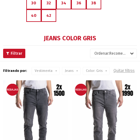
30
32
34
36
38
40
42
JEANS COLOR GRIS
Recomendados
Quitar filtros
Filtrando por:
Vestimenta
Jeans
Color:
Gris