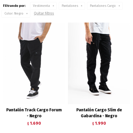
Filtrando por:
Vestimenta
Pantalones
Pantalones Cargo
Quitar filtros
Color:
Negro
Pantalón Track Cargo Forum
Pantalón Cargo Slim de
- Negro
Gabardina - Negro
1.690
1.990
$
$