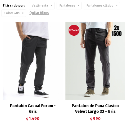
Filtrando por:
Vestimenta
Pantalones
Pantalones clásico
Quitar filtros
Color:
Gris
Pantalón Casual Forum -
Pantalon de Pana Clasico
Gris
Velvet Largo 32 - Gris
1.490
990
$
$