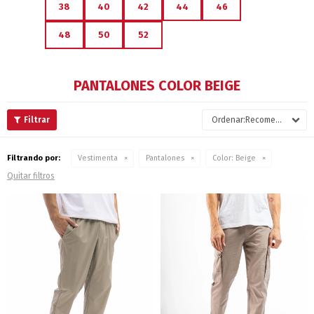
38
40
42
44
46
48
50
52
PANTALONES COLOR BEIGE
Recomendados
Filtrando por:
Vestimenta
Pantalones
Color:
Beige
Quitar filtros