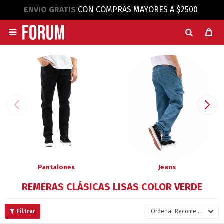
ENVIO GRATIS
CON COMPRAS MAYORES A $2500

Pantalones
Jeans
REMERAS CLÁSICAS LISAS COLOR VERDE
Recomendados