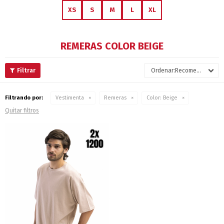
XS
S
M
L
XL
REMERAS COLOR BEIGE
Recomendados
Filtrando por:
Vestimenta
Remeras
Color:
Beige
Quitar filtros