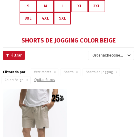
S
M
L
XL
2XL
3XL
4XL
5XL
SHORTS DE JOGGING COLOR BEIGE
Recomendados
Filtrando por:
Vestimenta
Shorts
Shorts de Jogging
Quitar filtros
Color:
Beige