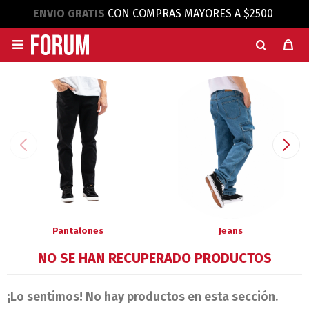
ENVIO GRATIS
CON COMPRAS MAYORES A $2500

Pantalones
Jeans
NO SE HAN RECUPERADO PRODUCTOS
¡Lo sentimos! No hay productos en esta sección.