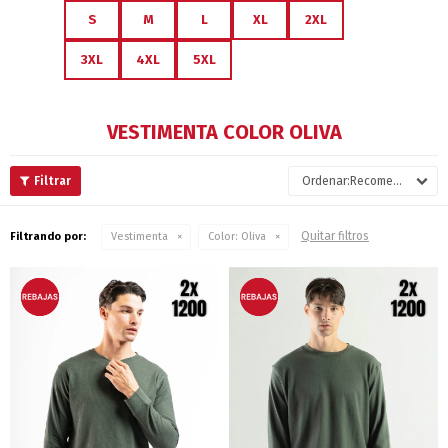
S
M
L
XL
2XL
3XL
4XL
5XL
VESTIMENTA COLOR OLIVA
Recomendados
Quitar filtros
Filtrando por:
Vestimenta
Color:
Oliva