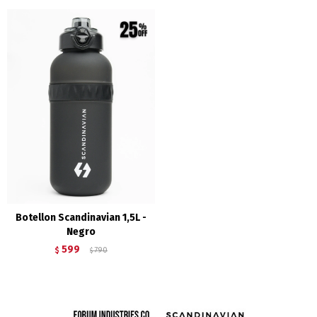
Botellon Scandinavian 1,5L -
Negro
599
$
790
$