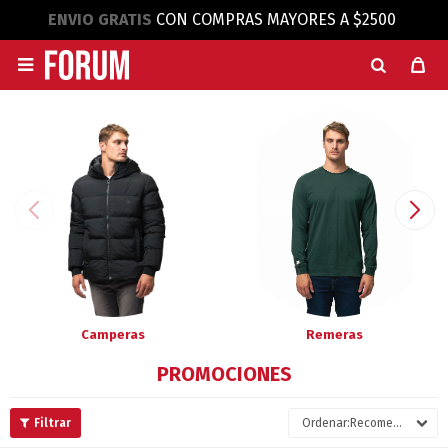
ENVIO GRATIS
CON COMPRAS MAYORES A $2500

Camperas
Remeras
PROMOCIONES
Recomendados