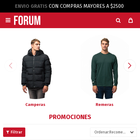
ENVIO GRATIS
CON COMPRAS MAYORES A $2500

Camperas
Remeras
PROMOCIONES
Recomendados