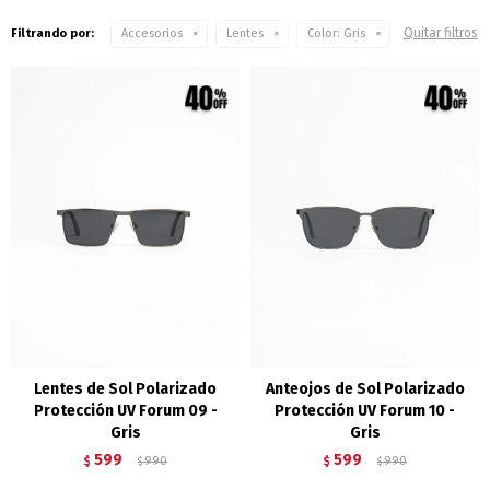
Quitar filtros
Filtrando por:
Accesorios
Lentes
Color:
Gris
Lentes de Sol Polarizado
Anteojos de Sol Polarizado
Protección UV Forum 09 -
Protección UV Forum 10 -
Gris
Gris
599
599
$
990
$
990
$
$