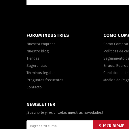
FORUM INDUSTRIES
COMO COM
Nuestra empresa
Como Comprar
Nuestro blog
Políticas de c
Tiendas
Seguimiento d
Sugerencias
Envíos, Retiros
Términos legales
Condiciones d
Preguntas frecuentes
Medios de Pag
Contacto
NEWSLETTER
¡Suscribite y recibí todas nuestras novedades!
SUSCRIBIRME