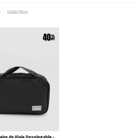
Quitar filtros
ire de Viaje Desplegable -