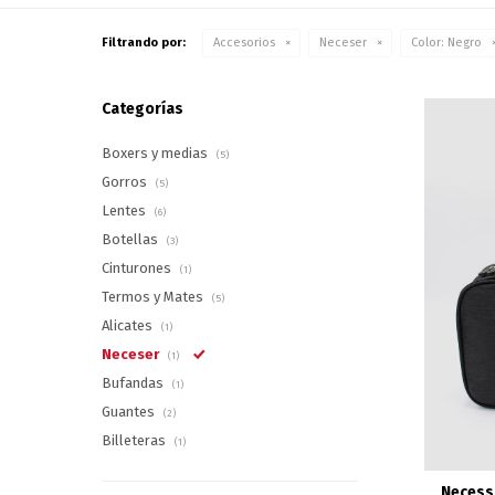
Filtrando por:
Accesorios
Neceser
Color:
Negro
Categorías
Boxers y medias
(5)
Gorros
(5)
Lentes
(6)
Botellas
(3)
Cinturones
(1)
Termos y Mates
(5)
Alicates
(1)
Neceser
(1)
Bufandas
(1)
Guantes
(2)
Billeteras
(1)
Necessa