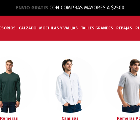
ENVIO GRATIS
CON COMPRAS MAYORES A $2500
ESORIOS
CALZADO
MOCHILAS Y VALIJAS
TALLES GRANDES
REBAJAS
P
Remeras
Camisas
Remeras P