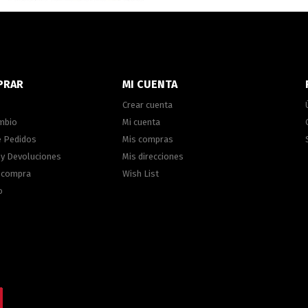
PRAR
MI CUENTA
Crear cuenta
ambio
Mi cuenta
e Pedidos
Mis compras
 y Devoluciones
Mis direcciones
e compra
Wish List
o