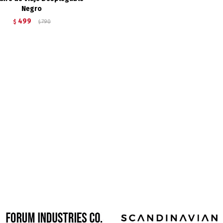
Negro
499
$
790
$