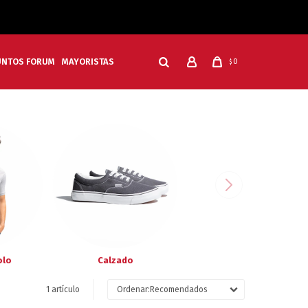
UNTOS FORUM
MAYORISTAS
0
$
olo
Calzado
1 artículo
Recomendados