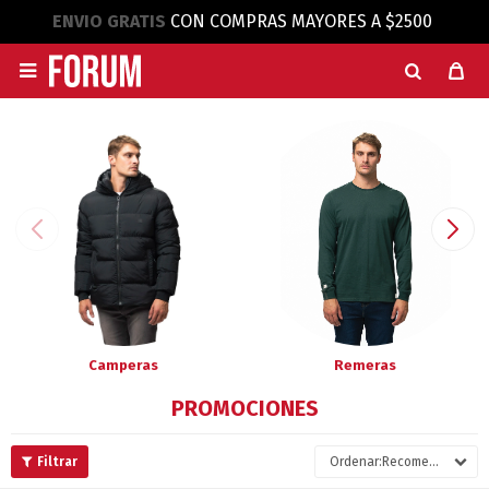
ENVIO GRATIS
CON COMPRAS MAYORES A $2500

Camperas
Remeras
PROMOCIONES
Recomendados