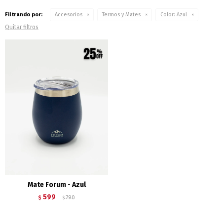
Filtrando por:
Accesorios
Termos y Mates
Color:
Azul
Quitar filtros
Mate Forum - Azul
599
$
790
$