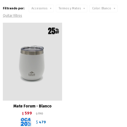
Filtrando por:
Accesorios
Termos y Mates
Color:
Blanco
Quitar filtros
Mate Forum - Blanco
599
$
790
$
479
$