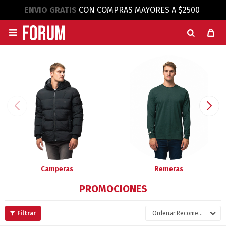
ENVIO GRATIS
CON COMPRAS MAYORES A $2500

Camperas
Remeras
PROMOCIONES
Recomendados