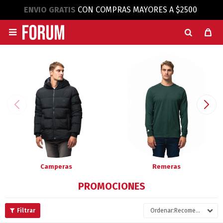
ENVIO GRATIS
CON COMPRAS MAYORES A $2500

Camperas
Remeras
PROMOCIONES
Recomendados