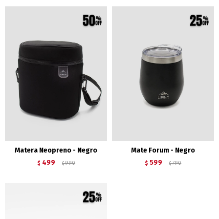
Matera Neopreno - Negro
Mate Forum - Negro
499
599
$
990
$
790
$
$