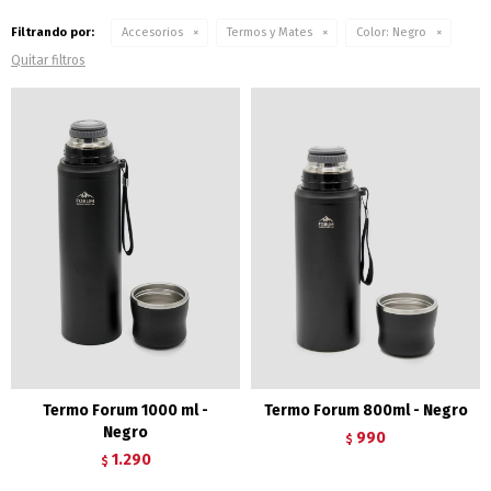
Filtrando por:
Accesorios
Termos y Mates
Color:
Negro
Quitar filtros
Termo Forum 1000 ml -
Termo Forum 800ml - Negro
Negro
990
$
1.290
$