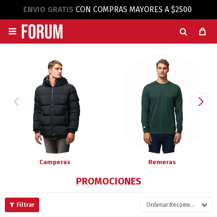
ENVIO GRATIS
CON COMPRAS MAYORES A $2500

Camperas
Remeras
PROMOCIONES
Recomendados