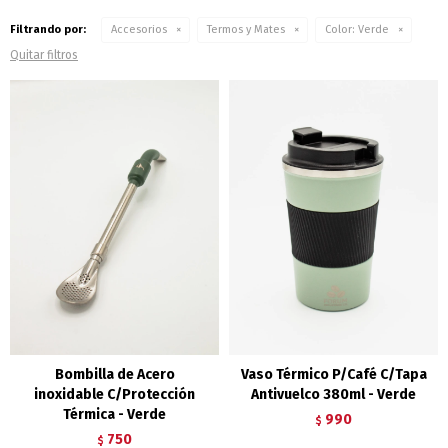
Filtrando por:
Accesorios
Termos y Mates
Color:
Verde
Quitar filtros
Bombilla de Acero
Vaso Térmico P/Café C/Tapa
inoxidable C/Protección
Antivuelco 380ml - Verde
Térmica - Verde
990
$
750
$