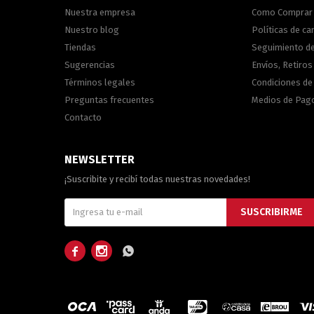
Nuestra empresa
Como Comprar
Nuestro blog
Políticas de c
Tiendas
Seguimiento d
Sugerencias
Envíos, Retiros
Términos legales
Condiciones d
Preguntas frecuentes
Medios de Pag
Contacto
NEWSLETTER
¡Suscribite y recibí todas nuestras novedades!
SUSCRIBIRME


