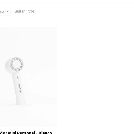
Quitar filtros
nco
ador Mini Personal - Blanco