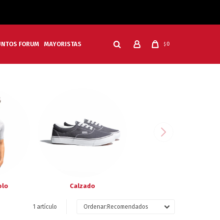
UNTOS FORUM
MAYORISTAS
0
$
olo
Calzado
1 artículo
Recomendados