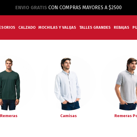
ENVIO GRATIS
CON COMPRAS MAYORES A $2500
ESORIOS
CALZADO
MOCHILAS Y VALIJAS
TALLES GRANDES
REBAJAS
P
Remeras
Camisas
Remeras P