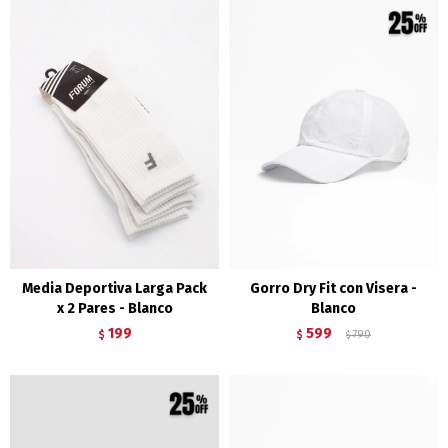
Media Deportiva Larga Pack
Gorro Dry Fit con Visera -
x 2 Pares - Blanco
Blanco
199
599
$
$
790
$