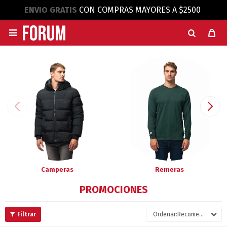
ENVIO GRATIS
CON COMPRAS MAYORES A $2500

Camperas
Remeras
PROMOCIONES
Recomendados