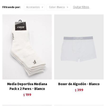
Quitar filtros
Filtrando por:
Accesorios
Color:
Blanco
Media Deportiva Mediana
Boxer de Algodón - Blanco
Pack x 2 Pares - Blanco
399
$
199
$