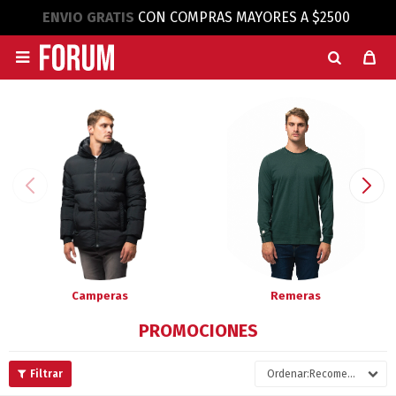
ENVIO GRATIS
CON COMPRAS MAYORES A $2500

Camperas
Remeras
PROMOCIONES
Recomendados