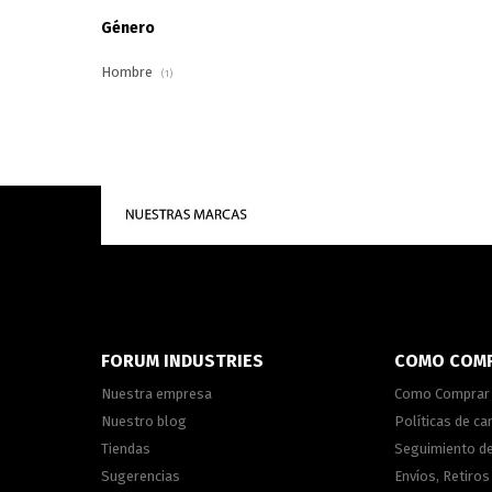
Género
Hombre
(1)
FORUM INDUSTRIES
COMO COM
Nuestra empresa
Como Comprar
Nuestro blog
Políticas de c
Tiendas
Seguimiento d
Sugerencias
Envíos, Retiros