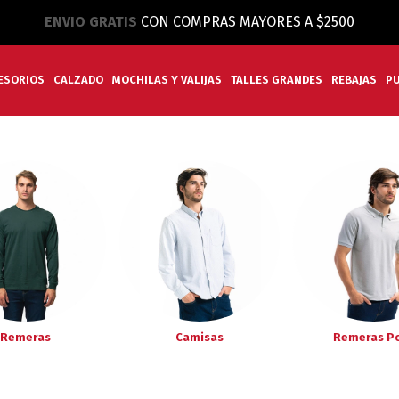
ENVIO GRATIS
CON COMPRAS MAYORES A $2500
ESORIOS
CALZADO
MOCHILAS Y VALIJAS
TALLES GRANDES
REBAJAS
P
Remeras
Camisas
Remeras P