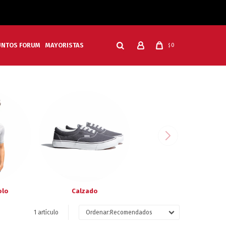
UNTOS FORUM
MAYORISTAS
0
$
olo
Calzado
1 artículo
Recomendados