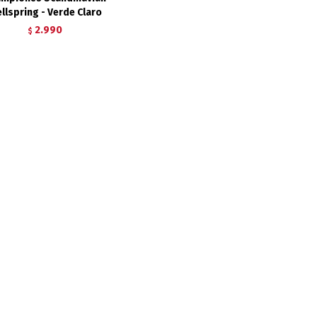
llspring - Verde Claro
2.990
$