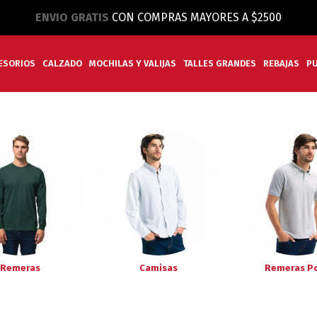
ENVIO GRATIS
CON COMPRAS MAYORES A $2500
ESORIOS
CALZADO
MOCHILAS Y VALIJAS
TALLES GRANDES
REBAJAS
P
Remeras
Camisas
Remeras P