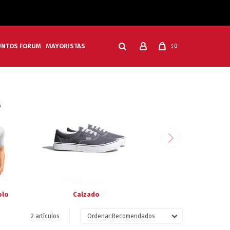
UNTOS FORUM
MAYORISTAS
0
$
olo
Calzado
2 artículos
Recomendados