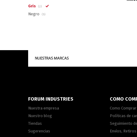
Gris
(2)
Negro
(5)
FORUM INDUSTRIES
COMO COM
Nuestra empresa
Como Comprar
Nuestro blog
Políticas de c
Tiendas
Seguimiento d
Sugerencias
Envíos, Retiros