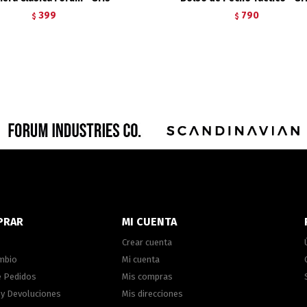
399
790
$
$
PRAR
MI CUENTA
Crear cuenta
ambio
Mi cuenta
e Pedidos
Mis compras
 y Devoluciones
Mis direcciones