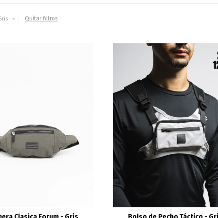
Quitar filtros
ris
nera Clasica Forum - Gris
Bolso de Pecho Táctico - Gr