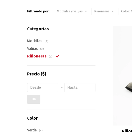
Filtrando por:
Mochilas y valijas
Riñoneras
Color:
G
Categorías
Mochilas
(2)
Valijas
(2)
Riñoneras
(2)
Precio
($)
OK
Color
Verde
Riño
(4)