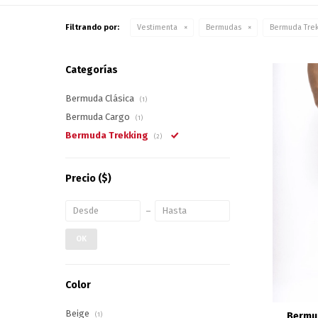
Filtrando por:
Vestimenta
Bermudas
Bermuda Tre
Categorías
Bermuda Clásica
(1)
Bermuda Cargo
(1)
Bermuda Trekking
(2)
Precio
($)
OK
Color
Beige
Bermud
(1)