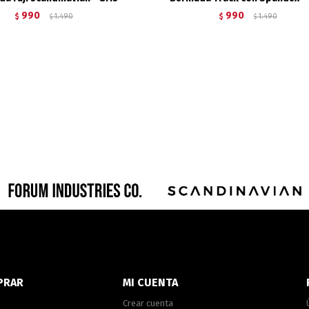
990
990
$
1.490
$
1.490
$
$
PRAR
MI CUENTA
Crear cuenta