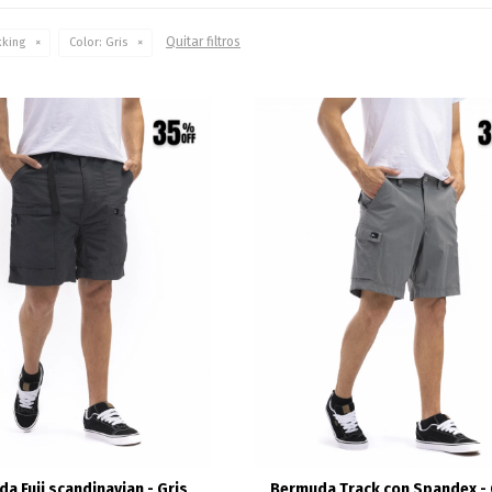
Quitar filtros
kking
Color:
Gris
a Fuji scandinavian - Gris
Bermuda Track con Spandex - 