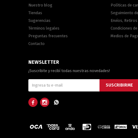
Nuestro blog
Políticas de c
Tiendas
Seguimiento d
Sugerencias
Envíos, Retiros
Términos legales
Condiciones d
Preguntas frecuentes
Medios de Pag
Contacto
NEWSLETTER
¡Suscribite y recibí todas nuestras novedades!
SUSCRIBIRME


