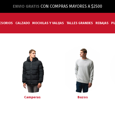
ENVIO GRATIS
CON COMPRAS MAYORES A $2500
ESORIOS
CALZADO
MOCHILAS Y VALIJAS
TALLES GRANDES
REBAJAS
P
Camperas
Buzos