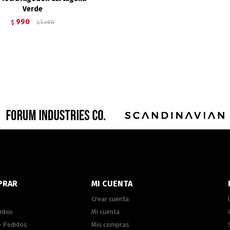
Verde
990
$
1.490
$
PRAR
MI CUENTA
Crear cuenta
ambio
Mi cuenta
e Pedidos
Mis compras