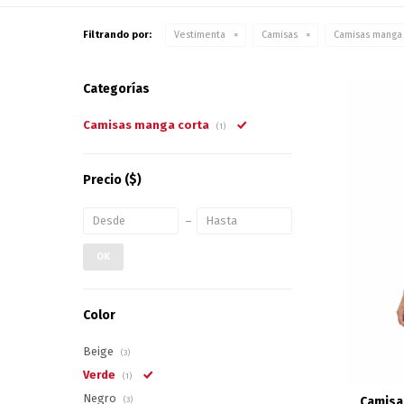
Filtrando por:
Vestimenta
Camisas
Camisas manga
Categorías
Camisas manga corta
(1)
Precio
($)
OK
Color
Beige
(3)
Verde
(1)
Negro
Camisa
(3)