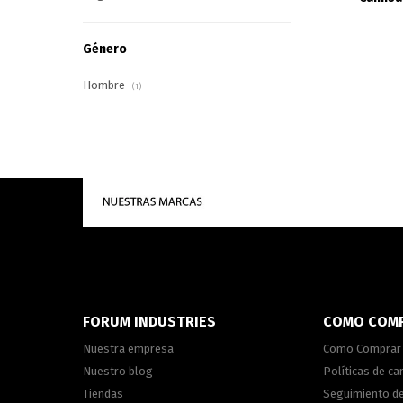
Género
Hombre
(1)
FORUM INDUSTRIES
COMO COM
Nuestra empresa
Como Comprar
Nuestro blog
Políticas de c
Tiendas
Seguimiento d