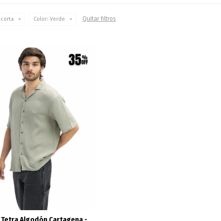
Quitar filtros
 corta
Color:
Verde
 Tetra Algodón Cartagena -