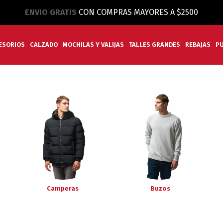
ENVIO GRATIS
CON COMPRAS MAYORES A $2500
ESORIOS
CALZADO
MOCHILAS Y VALIJAS
TALLES GRANDES
REBAJAS
P
Camperas
Buzos