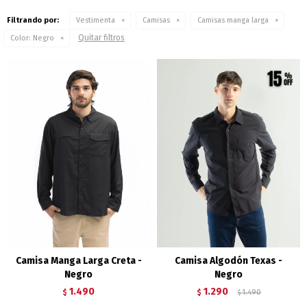
Filtrando por:
Vestimenta
Camisas
Camisas manga larga
Quitar filtros
Color:
Negro
Camisa Manga Larga Creta -
Camisa Algodón Texas -
Negro
Negro
1.490
1.290
$
$
1.490
$