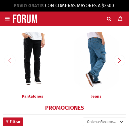
ENVIO GRATIS
CON COMPRAS MAYORES A $2500

Pantalones
Jeans
PROMOCIONES
Recomendados