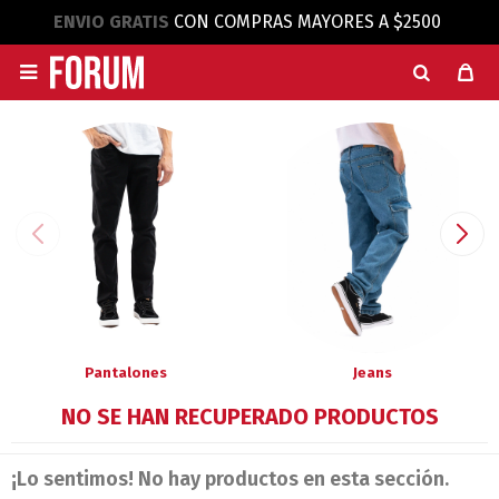
ENVIO GRATIS
CON COMPRAS MAYORES A $2500

Pantalones
Jeans
NO SE HAN RECUPERADO PRODUCTOS
¡Lo sentimos! No hay productos en esta sección.