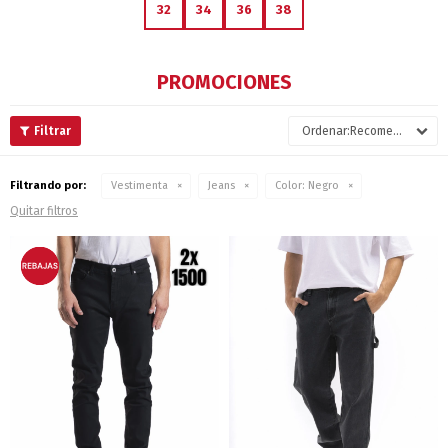
32
34
36
38
PROMOCIONES
Recomendados
Filtrando por:
Vestimenta
Jeans
Color:
Negro
Quitar filtros