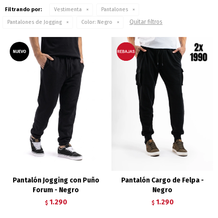
Filtrando por:
Vestimenta
Pantalones
Quitar filtros
Pantalones de Jogging
Color:
Negro
Pantalón Jogging con Puño
Pantalón Cargo de Felpa -
Forum - Negro
Negro
1.290
1.290
$
$