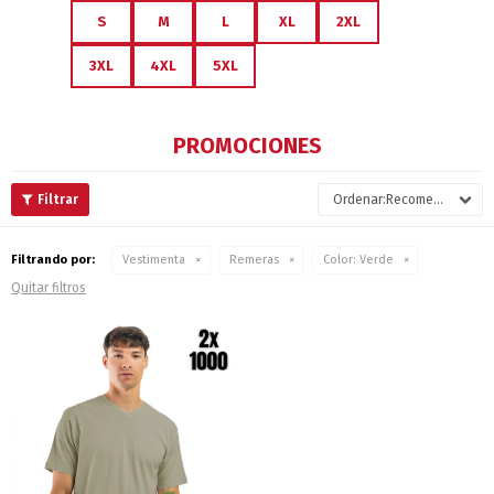
S
M
L
XL
2XL
3XL
4XL
5XL
PROMOCIONES
Recomendados
Filtrando por:
Vestimenta
Remeras
Color:
Verde
Quitar filtros