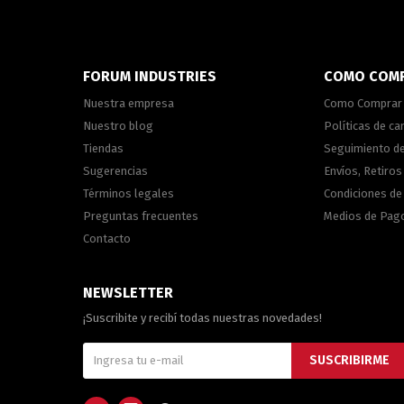
FORUM INDUSTRIES
COMO COM
Nuestra empresa
Como Comprar
Nuestro blog
Políticas de c
Tiendas
Seguimiento d
Sugerencias
Envíos, Retiros
Términos legales
Condiciones d
Preguntas frecuentes
Medios de Pag
Contacto
NEWSLETTER
¡Suscribite y recibí todas nuestras novedades!
SUSCRIBIRME