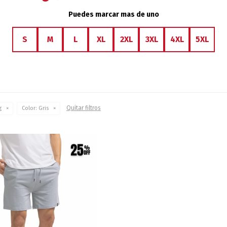
Puedes marcar mas de uno
S
M
L
XL
2XL
3XL
4XL
5XL
Quitar filtros
g
Color:
Gris