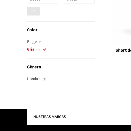
OK
Color
Beige
(1)
Gris
Short d
(1)
Género
Hombre
(1)