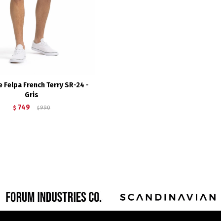
e Felpa French Terry SR-24 -
Gris
749
$
990
$