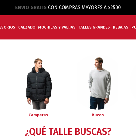
ENVIO GRATIS
CON COMPRAS MAYORES A $2500
ESORIOS
CALZADO
MOCHILAS Y VALIJAS
TALLES GRANDES
REBAJAS
P
Camperas
Buzos
¿QUÉ TALLE BUSCAS?