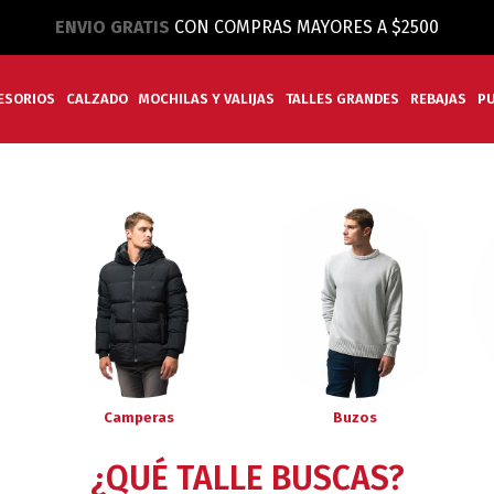
ENVIO GRATIS
CON COMPRAS MAYORES A $2500
ESORIOS
CALZADO
MOCHILAS Y VALIJAS
TALLES GRANDES
REBAJAS
P
Camperas
Buzos
¿QUÉ TALLE BUSCAS?