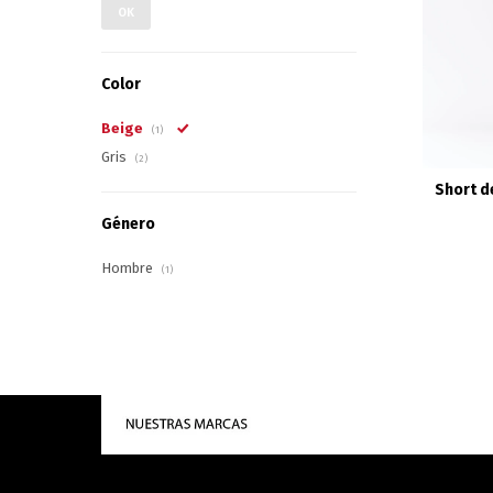
OK
Color
Beige
(1)
Gris
(2)
Short d
Género
Hombre
(1)