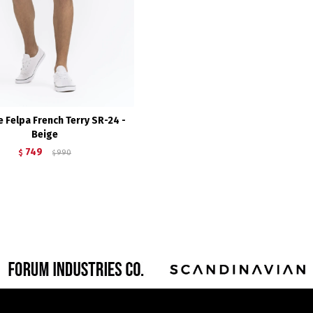
e Felpa French Terry SR-24 -
Beige
749
$
990
$