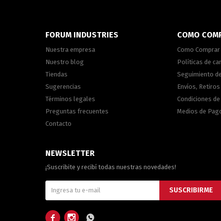
FORUM INDUSTRIES
COMO COM
Nuestra empresa
Como Comprar
Nuestro blog
Políticas de c
Tiendas
Seguimiento d
Sugerencias
Envíos, Retiros
Términos legales
Condiciones d
Preguntas frecuentes
Medios de Pag
Contacto
NEWSLETTER
¡Suscribite y recibí todas nuestras novedades!
SUSCRIBIRME


