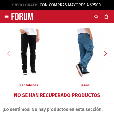
ENVIO GRATIS
CON COMPRAS MAYORES A $2500

Pantalones
Jeans
NO SE HAN RECUPERADO PRODUCTOS
¡Lo sentimos! No hay productos en esta sección.