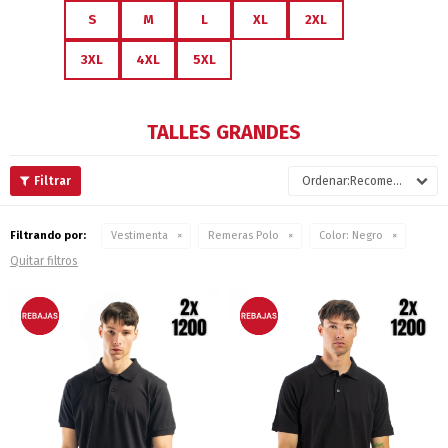
S
M
L
XL
2XL
3XL
4XL
5XL
TALLES GRANDES
Recomendados
Filtrando por:
Vestimenta
Remeras Polo
Color:
Negro
Quitar filtros