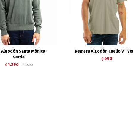
 Algodón Santa Mónica -
Remera Algodón Cuello V - Ve
Verde
690
$
1.290
$
1.690
$