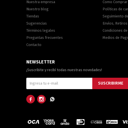
Nuestra empresa
Como Comprar
Nuestro blog
Políticas de c
Tiendas
Seguimiento d
Sugerencias
Envíos, Retiros
Términos legales
Condiciones d
Preguntas frecuentes
Medios de Pag
Contacto
NEWSLETTER
¡Suscribite y recibí todas nuestras novedades!
SUSCRIBIRME


