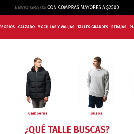
ENVIO GRATIS
CON COMPRAS MAYORES A $2500
ESORIOS
CALZADO
MOCHILAS Y VALIJAS
TALLES GRANDES
REBAJAS
P
Camperas
Buzos
¿QUÉ TALLE BUSCAS?