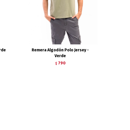
rde
Remera Algodón Polo Jersey -
Verde
790
$