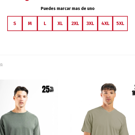
Puedes marcar mas de uno
S
M
L
XL
2XL
3XL
4XL
5XL
os