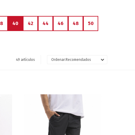
38
40
42
44
46
48
50
49 artículos
Recomendados