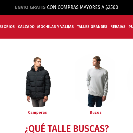
ENVIO GRATIS
CON COMPRAS MAYORES A $2500
ESORIOS
CALZADO
MOCHILAS Y VALIJAS
TALLES GRANDES
REBAJAS
P
Camperas
Buzos
¿QUÉ TALLE BUSCAS?