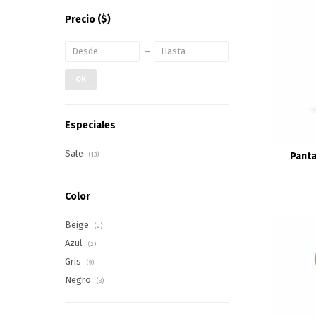
Precio
($)
OK
Especiales
Sale
Panta
(13)
Color
Beige
(2)
Azul
(2)
Gris
(9)
Negro
(8)