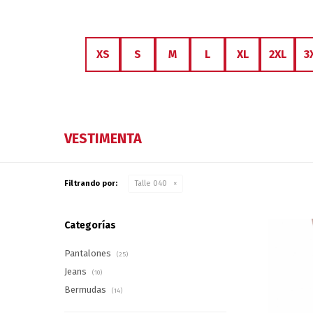
XS
S
M
L
XL
2XL
3
VESTIMENTA
Filtrando por:
Talle 040
Categorías
Pantalones
(25)
Jeans
(10)
Bermudas
(14)