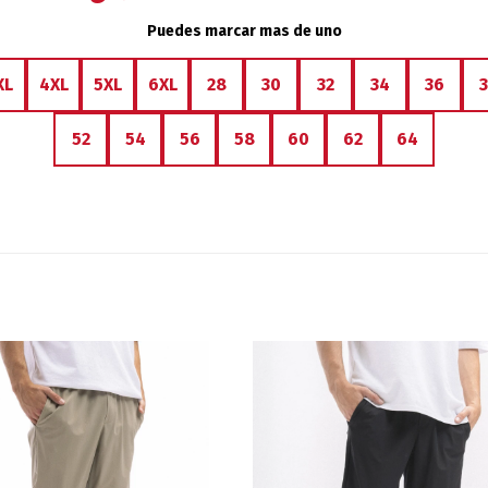
Puedes marcar mas de uno
XL
4XL
5XL
6XL
28
30
32
34
36
52
54
56
58
60
62
64