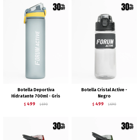
Botella Deportiva
Botella Cristal Active -
Hidratante 700ml - Gris
Negro
499
499
$
690
$
690
$
$