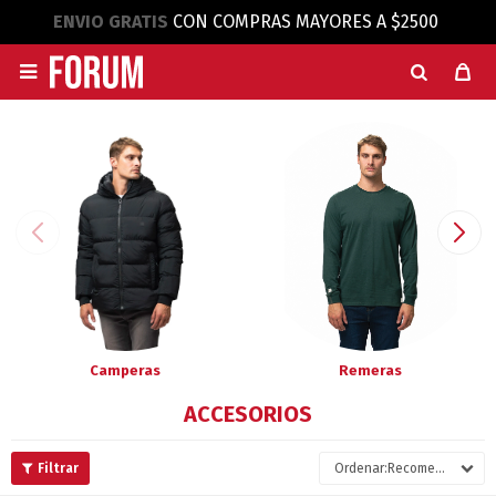
ENVIO GRATIS
CON COMPRAS MAYORES A $2500

Camperas
Remeras
ACCESORIOS
Recomendados