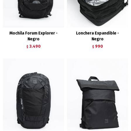
Mochila Forum Explorer -
Lonchera Expandible -
Negro
Negro
3.490
990
$
$