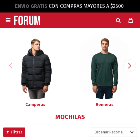
ENVIO GRATIS
CON COMPRAS MAYORES A $2500

Camperas
Remeras
MOCHILAS
Recomendados