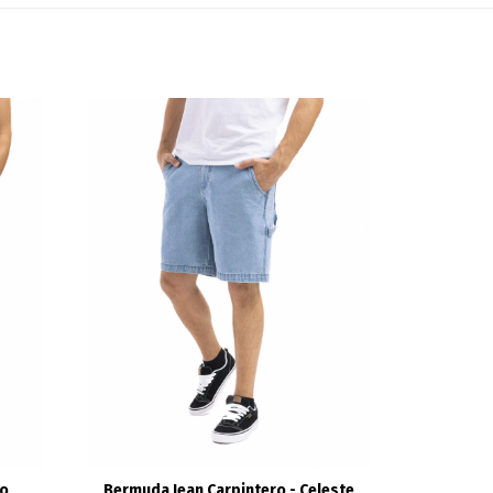
no
Bermuda Jean Carpintero - Celeste