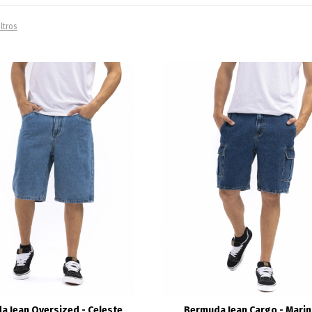
iltros
a Jean Oversized - Celeste
Bermuda Jean Cargo - Mari