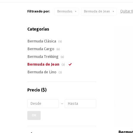
Quitar f
Filtrando por:
Bermudas
Bermuda de Jean
Categorías
Bermuda Clásica
(5)
Bermuda Cargo
(6)
Bermuda Trekking
(6)
Bermuda de Jean
(3)
Bermuda de Lino
(3)
Precio
($)
OK
Bermud