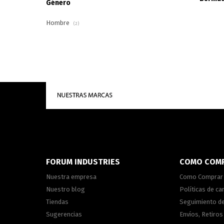
Género
Hombre
(2)
FORUM INDUSTRIES
COMO COM
Nuestra empresa
Como Comprar
Nuestro blog
Políticas de c
Tiendas
Seguimiento d
Sugerencias
Envíos, Retiros