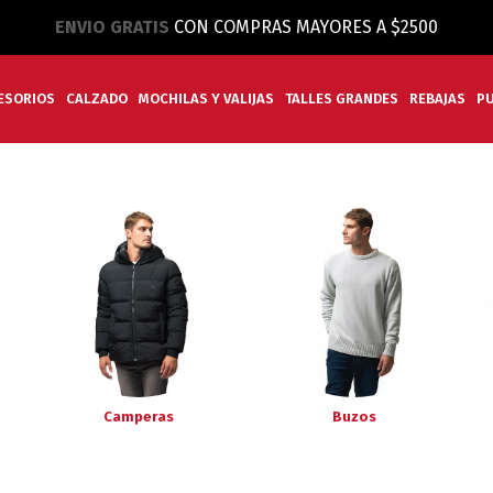
ENVIO GRATIS
CON COMPRAS MAYORES A $2500
ESORIOS
CALZADO
MOCHILAS Y VALIJAS
TALLES GRANDES
REBAJAS
P
Camperas
Buzos