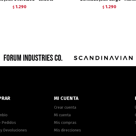
1.290
1.290
$
$
PRAR
MI CUENTA
Crear cuenta
ambio
Mi cuenta
e Pedidos
Mis compras
 y Devoluciones
Mis direcciones