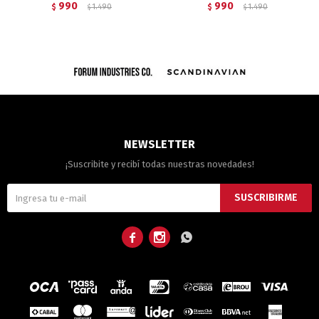
990
990
$
1.490
$
1.490
$
$
NEWSLETTER
¡Suscribite y recibí todas nuestras novedades!
SUSCRIBIRME


