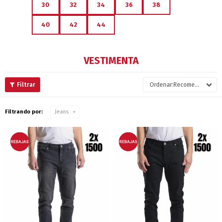
30
32
34
36
38
40
42
44
VESTIMENTA
Recomendados
Filtrando por:
Jeans